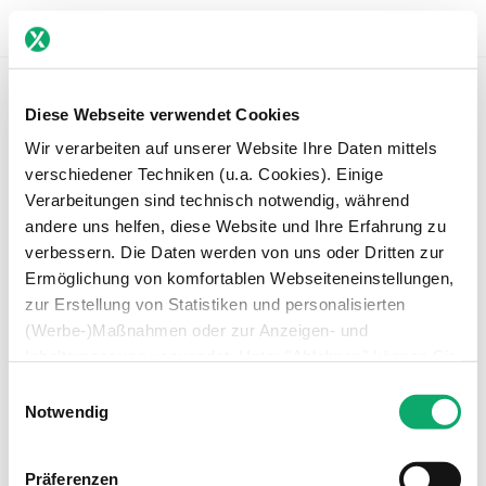
Diese Webseite verwendet Cookies
Wir verarbeiten auf unserer Website Ihre Daten mittels
verschiedener Techniken (u.a. Cookies). Einige
Verarbeitungen sind technisch notwendig, während
andere uns helfen, diese Website und Ihre Erfahrung zu
verbessern. Die Daten werden von uns oder Dritten zur
Ermöglichung von komfortablen Webseiteneinstellungen,
Welcome
zur Erstellung von Statistiken und personalisierten
(Werbe-)Maßnahmen oder zur Anzeigen- und
Inhaltsmessung verwendet. Unter "Ablehnen" können Sie
Email
nur den Einsatz technisch notwendiger Techniken
Einwilligungsauswahl
zulassen. Unter “Auswahl erlauben” können Sie einzelne
Notwendig
Verwendungszwecke zulassen. Sie können Ihre Auswahl
jederzeit in den Einstellungen widerrufen oder anpassen.
Präferenzen
Password